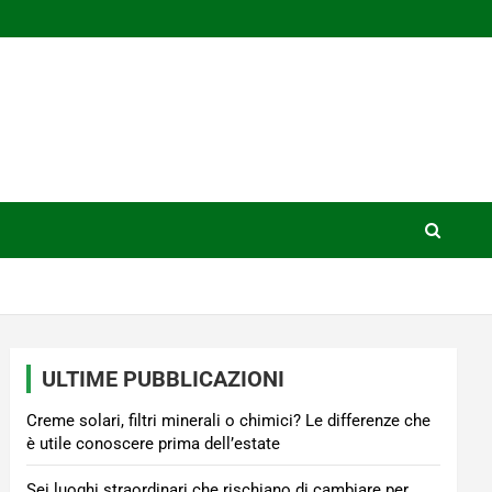
ULTIME PUBBLICAZIONI
Creme solari, filtri minerali o chimici? Le differenze che
è utile conoscere prima dell’estate
Sei luoghi straordinari che rischiano di cambiare per