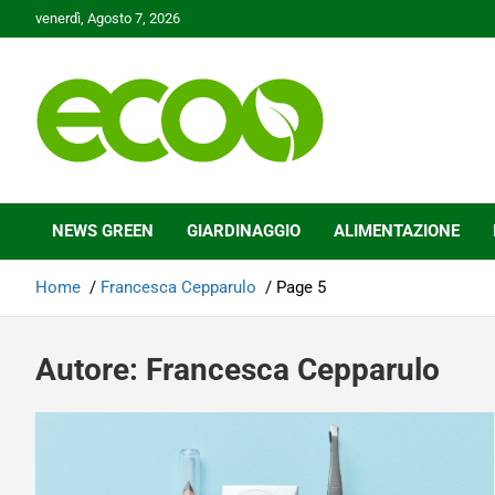
Skip
venerdì, Agosto 7, 2026
to
content
Tutelare il nostro Pianeta è la nostra priorità
Ecoo.it
NEWS GREEN
GIARDINAGGIO
ALIMENTAZIONE
Home
Francesca Cepparulo
Page 5
Autore:
Francesca Cepparulo