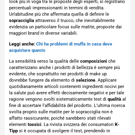
look più in voga tra le proposte degli esperti, si registrano
percentuali impressionanti in termini di vendita.
Un’abitudine più che affermata quella di definire le
sopracciglia
attraverso il trucco, che inevitabilmente
evidenzia un particolare focus sulle matite, proposte dai
maggiori brand in diverse variabili.
Leggi anche:
Chi ha problemi di muffa in casa deve
acquistare questo
La sensibilità verso la qualità delle
composizioni
che
caratterizzano anche i prodotti di bellezza è sempre più
evidente, che soprattutto nei prodotti di make up
dovrebbe fungere da elemento di
selezione
. Applicare
quotidianamente articoli contenenti ingredienti nocivi per
la salute può avere effetti decisamente negativi e per tale
ragione vengono svolti sistematicamente test di
qualità
al
fine di accertare l’affidabilità del prodotto. L’ultima ricerca
svolta proprio sulle matite per le sopracciglia non è
affatto rassicurante, poiché sarebbero stati rilevati
elementi
tossici
. La rivista svizzera dei consumatori
K-
Tipp
si è occupata di svolgere il test, prendendo in