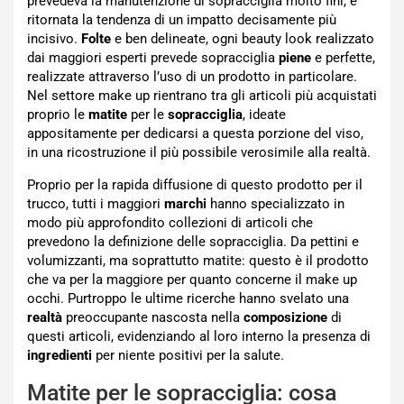
prevedeva la manutenzione di sopracciglia molto fini, è
ritornata la tendenza di un impatto decisamente più
incisivo.
Folte
e ben delineate, ogni beauty look realizzato
dai maggiori esperti prevede sopracciglia
piene
e perfette,
realizzate attraverso l’uso di un prodotto in particolare.
Nel settore make up rientrano tra gli articoli più acquistati
proprio le
matite
per le
sopracciglia
, ideate
appositamente per dedicarsi a questa porzione del viso,
in una ricostruzione il più possibile verosimile alla realtà.
Proprio per la rapida diffusione di questo prodotto per il
trucco, tutti i maggiori
marchi
hanno specializzato in
modo più approfondito collezioni di articoli che
prevedono la definizione delle sopracciglia. Da pettini e
volumizzanti, ma soprattutto matite: questo è il prodotto
che va per la maggiore per quanto concerne il make up
occhi. Purtroppo le ultime ricerche hanno svelato una
realtà
preoccupante nascosta nella
composizione
di
questi articoli, evidenziando al loro interno la presenza di
ingredienti
per niente positivi per la salute.
Matite per le sopracciglia: cosa