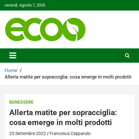
Skip
venerdì, Agosto 7, 2026
to
content
Tutelare il nostro Pianeta è la nostra priorità
Ecoo.it
Home
Allerta matite per sopracciglia: cosa emerge in molti prodotti
BENESSERE
Allerta matite per sopracciglia:
cosa emerge in molti prodotti
23 Settembre 2022
Francesca Cepparulo