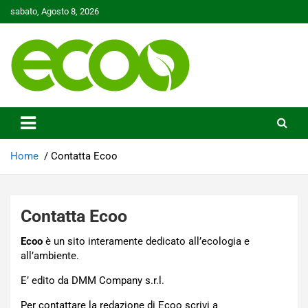
Skip
sabato, Agosto 8, 2026
to
content
Tutelare il nostro Pianeta è la nostra priorità
Ecoo.it
Home
Contatta Ecoo
Contatta Ecoo
Ecoo
è un sito interamente dedicato all’ecologia e
all’ambiente.
E’ edito da DMM Company s.r.l.
Per contattare la redazione di Ecoo scrivi a