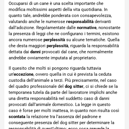
Occuparsi di un cane è una scelta importante che
modifica moltissimi aspetti della vita quotidiana. In
quanto tale, andrebbe ponderata con consapevolezza,
valutando anche le numerose
responsabilità
derivanti
dall’adozione. Regolamentate dalle
normative
, nonostante
la presenza di leggi che ne configurano i termini, esistono
ancora numerose
perplessità
su alcune tematiche. Quella
che desta maggiori
perplessità
, riguarda la responsabilità
dettata dai
danni
provocati dal cane, che normalmente
andrebbe ovviamente imputata al proprietario.
Il quesito che molti si pongono riguarda tuttavia
un’
eccezione
, ovvero quella in cui è prevista la ceduta
custodia dell’animale a terzi. Più precisamente, nel caso
del quadro professionale del
dog sitter
, ci si chiede se la
temporanea tutela da parte del lavoratore implichi anche
una diretta responsabilità nel suddetto caso di danni
provocati dall’animale domestico. La legge in questo
caso è forse per molti inattesa, in quanto non risulta così
scontata
la relazione tra l’assenza del padrone e
conseguente presenza del dog sitter per determinare la
responsabilità di quest’ultimo: ecco cosa prevede la