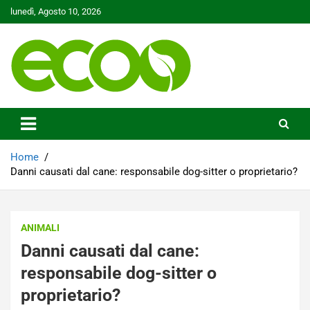
Skip
lunedì, Agosto 10, 2026
to
content
Tutelare il nostro Pianeta è la nostra priorità
Ecoo.it
Home
Danni causati dal cane: responsabile dog-sitter o proprietario?
ANIMALI
Danni causati dal cane:
responsabile dog-sitter o
proprietario?