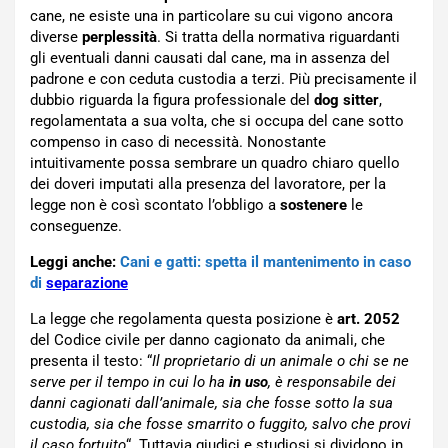
cane, ne esiste una in particolare su cui vigono ancora
diverse
perplessità
. Si tratta della normativa riguardanti
gli eventuali danni causati dal cane, ma in assenza del
padrone e con ceduta custodia a terzi. Più precisamente il
dubbio riguarda la figura professionale del
dog sitter
,
regolamentata a sua volta, che si occupa del cane sotto
compenso in caso di necessità. Nonostante
intuitivamente possa sembrare un quadro chiaro quello
dei doveri imputati alla presenza del lavoratore, per la
legge non è così scontato l’obbligo a
sostenere
le
conseguenze.
Leggi anche:
Cani e gatti: spetta il mantenimento in caso
di
separazione
La legge che regolamenta questa posizione è
art. 2052
del Codice civile per danno cagionato da animali, che
presenta il testo: “
Il proprietario di un animale o chi se ne
serve per il tempo in cui lo ha
in uso
, è responsabile dei
danni cagionati dall’animale, sia che fosse sotto la sua
custodia, sia che fosse smarrito o fuggito, salvo che provi
il caso fortuito
“. Tuttavia giudici e studiosi si dividono in