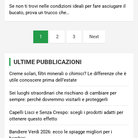
Se non ti trovi nelle condizioni ideali per fare asciugare il
bucato, prova un trucco che…
Paginazione
1
2
3
Next
degli
articoli
ULTIME PUBBLICAZIONI
Creme solari, filtri minerali o chimici? Le differenze che è
utile conoscere prima dell’estate
Sei luoghi straordinari che rischiano di cambiare per
sempre: perché dovremmo visitarli e proteggerli
Capelli Lisci e Senza Crespo: scegli i prodotti adatti per
ottenere questo effetto
Bandiere Verdi 2026: ecco le spiagge migliori per i