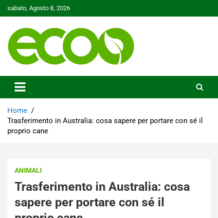
Skip
sabato, Agosto 8, 2026
to
content
Tutelare il nostro Pianeta è la nostra priorità
Ecoo.it
Home
Trasferimento in Australia: cosa sapere per portare con sé il
proprio cane
ANIMALI
Trasferimento in Australia: cosa
sapere per portare con sé il
proprio cane