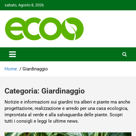
Skip
sabato, Agosto 8, 2026
to
content
Tutelare il nostro Pianeta è la nostra priorità
Ecoo.it
Home
Giardinaggio
Categoria:
Giardinaggio
Notizie e informazioni sui giardini tra alberi e piante ma anche
progettazione, realizzazione e arredo per una casa ecologica,
improntata al verde e alla salvaguardia delle piante. Scopri
tutti i consigli e leggi le ultime news.