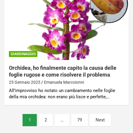
GIARDINAGGIO
Orchidea, ho finalmente capito la causa delle
foglie rugose e come risolvere il problema
25 Gennaio 2025
Emanuela Marcoionni
All’improvviso ho notato un cambiamento nelle foglie
della mia orchidea: non erano più lisce e perfette,…
Paginazione
1
2
…
79
Next
degli