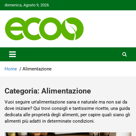
Skip
domenica, Agosto 9, 2026
to
content
Tutelare il nostro Pianeta è la nostra priorità
Ecoo.it
Home
Alimentazione
Categoria:
Alimentazione
Vuoi seguire un’alimentazione sana e naturale ma non sai da
dove iniziare? Qui trovi consigli e tantissime ricette, una guida
dedicata alle proprietà degli alimenti, per capire quali siano gli
alimenti più adatti in determinate condizioni.