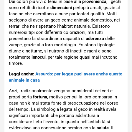
Dai colori più vivi o tenui in base alla
provenienza
, i gechi
sono rettili di ridotte
dimensioni
perlopiù amati, grazie al
fascino che esercitano alcune particolari qualità. Molti
scelgono di avere un geco come animale domestico, nei
terrari che ne rispettano l’habitat naturale. Esistono
numerosi tipi con differenti colorazioni, ma tutti
presentano la straordinaria capacità di
aderenza
delle
zampe, grazie alla loro morfologia. Esistono tipologie
diurne e notturne, si nutrono di insetti e ragni e sono
totalmente
innocui
, per tale ragione quasi mai incutono
timore.
Leggi anche:
Assurdo: per legge puoi avere anche questo
animale in casa
Anzi, tradizionalmente vengono considerati dei veri e
propri porta
fortuna
, motivo per cui la loro comparsa in
casa non è mai stata fonte di preoccupazione nel corso
del tempo. La simbologia legata al geco in realtà svela
significati importanti che portano addirittura a
considerare lieto l’evento, in quanto nell’antichità si
evidenziava una connessione persino con la
salute
. Il