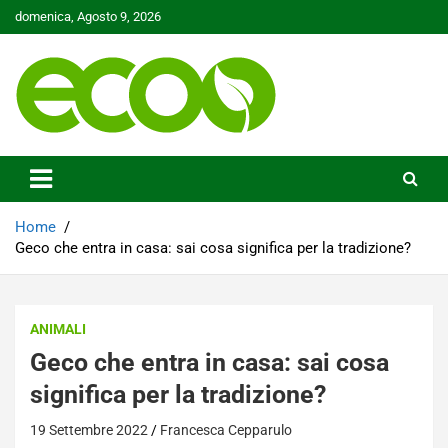
Skip
domenica, Agosto 9, 2026
to
content
Tutelare il nostro Pianeta è la nostra priorità
Ecoo.it
Home
Geco che entra in casa: sai cosa significa per la tradizione?
ANIMALI
Geco che entra in casa: sai cosa
significa per la tradizione?
19 Settembre 2022
Francesca Cepparulo