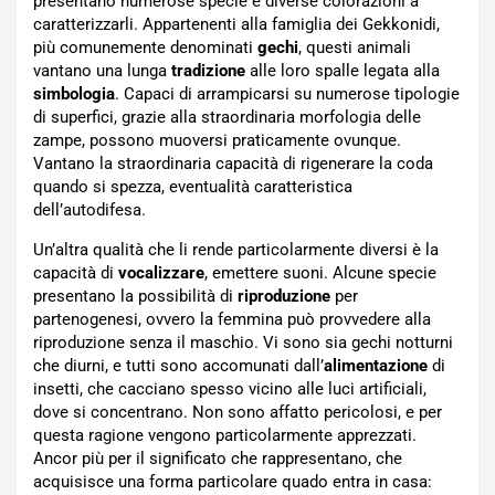
presentano numerose specie e diverse colorazioni a
caratterizzarli. Appartenenti alla famiglia dei Gekkonidi,
più comunemente denominati
gechi
, questi animali
vantano una lunga
tradizione
alle loro spalle legata alla
simbologia
. Capaci di arrampicarsi su numerose tipologie
di superfici, grazie alla straordinaria morfologia delle
zampe, possono muoversi praticamente ovunque.
Vantano la straordinaria capacità di rigenerare la coda
quando si spezza, eventualità caratteristica
dell’autodifesa.
Un’altra qualità che li rende particolarmente diversi è la
capacità di
vocalizzare
, emettere suoni. Alcune specie
presentano la possibilità di
riproduzione
per
partenogenesi, ovvero la femmina può provvedere alla
riproduzione senza il maschio. Vi sono sia gechi notturni
che diurni, e tutti sono accomunati dall’
alimentazione
di
insetti, che cacciano spesso vicino alle luci artificiali,
dove si concentrano. Non sono affatto pericolosi, e per
questa ragione vengono particolarmente apprezzati.
Ancor più per il significato che rappresentano, che
acquisisce una forma particolare quado entra in casa: