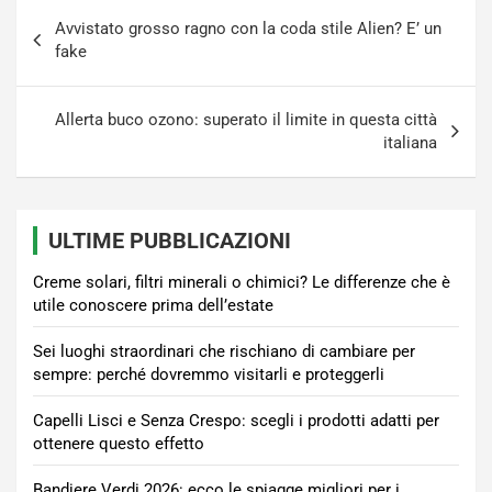
Navigazione
Avvistato grosso ragno con la coda stile Alien? E’ un
articoli
fake
Allerta buco ozono: superato il limite in questa città
italiana
ULTIME PUBBLICAZIONI
Creme solari, filtri minerali o chimici? Le differenze che è
utile conoscere prima dell’estate
Sei luoghi straordinari che rischiano di cambiare per
sempre: perché dovremmo visitarli e proteggerli
Capelli Lisci e Senza Crespo: scegli i prodotti adatti per
ottenere questo effetto
Bandiere Verdi 2026: ecco le spiagge migliori per i