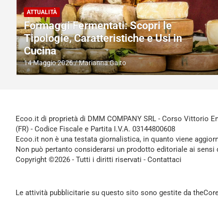
ATTUALITÀ
Gravidanza dopo il Tumore al Seno: la
Speranza e le Nuove Prospettive
secondo la Dottoressa Melucci
7 Maggio 2026
Marianna Gaito
Ecoo.it di proprietà di DMM COMPANY SRL - Corso Vittorio Ema
(FR) - Codice Fiscale e Partita I.V.A. 03144800608
Ecoo.it non è una testata giornalistica, in quanto viene aggior
Non può pertanto considerarsi un prodotto editoriale ai sensi 
Copyright ©2026 - Tutti i diritti riservati -
Contattaci
Le attività pubblicitarie su questo sito sono gestite da theCo