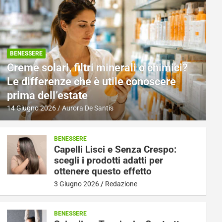
BENESSERE
Creme solari, filtri minerali o chimici?
Le differenze che è utile conoscere
prima dell’estate
14 Giugno 2026
Aurora De Santis
BENESSERE
Capelli Lisci e Senza Crespo:
scegli i prodotti adatti per
ottenere questo effetto
3 Giugno 2026
Redazione
BENESSERE