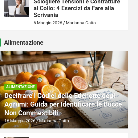
Sciogliere Tensioni e Contratture
al Collo: 4 Esercizi da Fare alla
Scrivania
6 Maggio 2026
Marianna Gaito
Alimentazione
ALIMENTAZIONE
Decifrare i Codici delle Etichette degli
Agrumi: Guida per Identificare le Bucce
Non Commestibili
16 Maggio 2026
Marianna Gaito