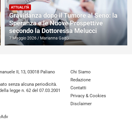
ATTUALITÀ
Diritti del Paziente in Pronto Soccorso:
Cosa Prevede la Legge dopo Sei Ore di
Attesa
5 Maggio 2026
Marianna Gaito
nuele II, 13, 03018 Paliano
Chi Siamo
Redazione
nato senza alcuna periodicità.
Contatti
della legge n. 62 del 07.03.2001
Privacy & Cookies
Disclaimer
reAdv