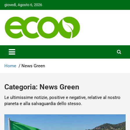
Skip
giovedì, Agosto 6, 2026
to
content
Tutelare il nostro Pianeta è la nostra priorità
Ecoo.it
Home
News Green
Categoria:
News Green
Le ultimissime notizie, positive e negative, relative al nostro
pianeta e alla salvaguardia dello stesso.