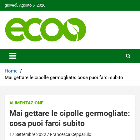
Skip
giovedì, Agosto 6, 2026
to
content
Tutelare il nostro Pianeta è la nostra priorità
Ecoo.it
Home
Mai gettare le cipolle germogliate: cosa puoi farci subito
ALIMENTAZIONE
Mai gettare le cipolle germogliate:
cosa puoi farci subito
17 Settembre 2022
Francesca Cepparulo