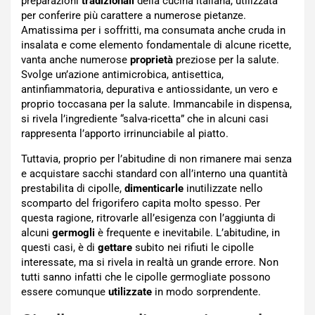
preparazioni
tradizionali
della cucina italiana, utilizzata
per conferire più carattere a numerose pietanze.
Amatissima per i soffritti, ma consumata anche cruda in
insalata e come elemento fondamentale di alcune ricette,
vanta anche numerose
proprietà
preziose per la salute.
Svolge un’azione antimicrobica, antisettica,
antinfiammatoria, depurativa e antiossidante, un vero e
proprio toccasana per la salute. Immancabile in dispensa,
si rivela l’ingrediente “salva-ricetta” che in alcuni casi
rappresenta l’apporto irrinunciabile al piatto.
Tuttavia, proprio per l’abitudine di non rimanere mai senza
e acquistare sacchi standard con all’interno una quantità
prestabilita di cipolle,
dimenticarle
inutilizzate nello
scomparto del frigorifero capita molto spesso. Per
questa ragione, ritrovarle all’esigenza con l’aggiunta di
alcuni
germogli
è frequente e inevitabile. L’abitudine, in
questi casi, è di
gettare
subito nei rifiuti le cipolle
interessate, ma si rivela in realtà un grande errore. Non
tutti sanno infatti che le cipolle germogliate possono
essere comunque
utilizzate
in modo sorprendente.