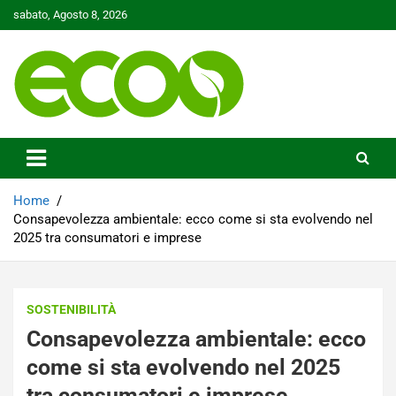
Skip
sabato, Agosto 8, 2026
to
content
Tutelare il nostro Pianeta è la nostra priorità
Ecoo.it
Home
Consapevolezza ambientale: ecco come si sta evolvendo nel
2025 tra consumatori e imprese
SOSTENIBILITÀ
Consapevolezza ambientale: ecco
come si sta evolvendo nel 2025
tra consumatori e imprese