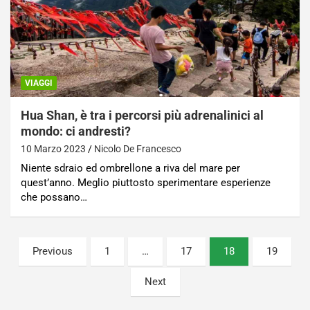
VIAGGI
Hua Shan, è tra i percorsi più adrenalinici al
mondo: ci andresti?
10 Marzo 2023
Nicolo De Francesco
Niente sdraio ed ombrellone a riva del mare per
quest’anno. Meglio piuttosto sperimentare esperienze
che possano…
Paginazione
Previous
1
…
17
18
19
degli
Next
articoli