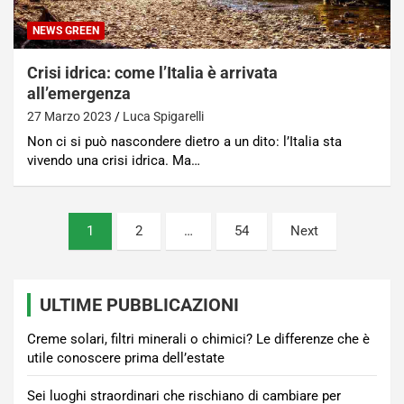
NEWS GREEN
Crisi idrica: come l’Italia è arrivata
all’emergenza
27 Marzo 2023
Luca Spigarelli
Non ci si può nascondere dietro a un dito: l’Italia sta
vivendo una crisi idrica. Ma…
Paginazione
1
2
…
54
Next
degli
articoli
ULTIME PUBBLICAZIONI
Creme solari, filtri minerali o chimici? Le differenze che è
utile conoscere prima dell’estate
Sei luoghi straordinari che rischiano di cambiare per