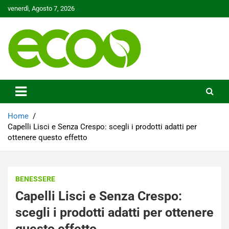
Skip
venerdì, Agosto 7, 2026
to
content
Tutelare il nostro Pianeta è la nostra priorità
Ecoo.it
Home
Capelli Lisci e Senza Crespo: scegli i prodotti adatti per
ottenere questo effetto
BENESSERE
Capelli Lisci e Senza Crespo:
scegli i prodotti adatti per ottenere
questo effetto