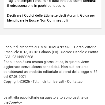
Tagliare sempre l’erba non è così innocuo come sembra:
il retroscena che in pochi conoscono
Decifrare i Codici delle Etichette degli Agrumi: Guida per
Identificare le Bucce Non Commestibili
Ecoo.it di proprietà di DMM COMPANY SRL - Corso Vittorio
Emanuele II, 13, 03018 Paliano (FR) - Codice Fiscale e Partita
I.V.A. 03144800608
Ecoo.it non è una testata giornalistica, in quanto viene
aggiornato senza alcuna periodicità. Non può pertanto
considerarsi un prodotto editoriale ai sensi della legge n. 62
del 07.03.2001
Copyright ©2026 - Tutti i diritti riservati -
Contattaci
Le attività pubblicitarie su questo sito sono gestite da
theCoreAdv