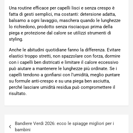
Una routine efficace per capelli lisci e senza crespo è
fatta di gesti semplici, ma costanti: detersione adatta,
balsamo a ogni lavaggio, maschera quando le lunghezze
lo richiedono, prodotto senza risciacquo prima della
piega e protezione dal calore se utilizzi strumenti di
styling.
Anche le abitudini quotidiane fanno la differenza. Evitare
elastici troppo stretti, non spazzolare con forza, dormire
con i capelli ben districati e limitare il calore eccessivo
può aiutare a mantenere le lunghezze più ordinate. Se i
capelli tendono a gonfiarsi con l’umidità, meglio puntare
su formule anti-crespo e su una piega ben asciutta,
perché lasciare umidità residua può compromettere il
risultato.
Navigazione
Bandiere Verdi 2026: ecco le spiagge migliori per i
articoli
bambini