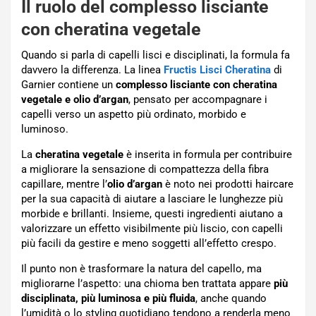
Il ruolo del complesso lisciante
con cheratina vegetale
Quando si parla di capelli lisci e disciplinati, la formula fa
davvero la differenza. La linea
Fructis Lisci Cheratina
di
Garnier contiene un
complesso lisciante con cheratina
vegetale e olio d’argan
, pensato per accompagnare i
capelli verso un aspetto più ordinato, morbido e
luminoso.
La
cheratina vegetale
è inserita in formula per contribuire
a migliorare la sensazione di compattezza della fibra
capillare, mentre l’
olio d’argan
è noto nei prodotti haircare
per la sua capacità di aiutare a lasciare le lunghezze più
morbide e brillanti. Insieme, questi ingredienti aiutano a
valorizzare un effetto visibilmente più liscio, con capelli
più facili da gestire e meno soggetti all’effetto crespo.
Il punto non è trasformare la natura del capello, ma
migliorarne l’aspetto: una chioma ben trattata appare
più
disciplinata, più luminosa e più fluida
, anche quando
l’umidità o lo styling quotidiano tendono a renderla meno