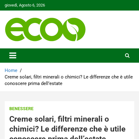
Skip
giovedì, Agosto 6, 2026
to
content
Tutelare il nostro Pianeta è la nostra priorità
Ecoo.it
Home
Creme solari, filtri minerali o chimici? Le differenze che è utile
conoscere prima dell’estate
BENESSERE
Creme solari, filtri minerali o
chimici? Le differenze che è utile
conoscere prima dell’estate