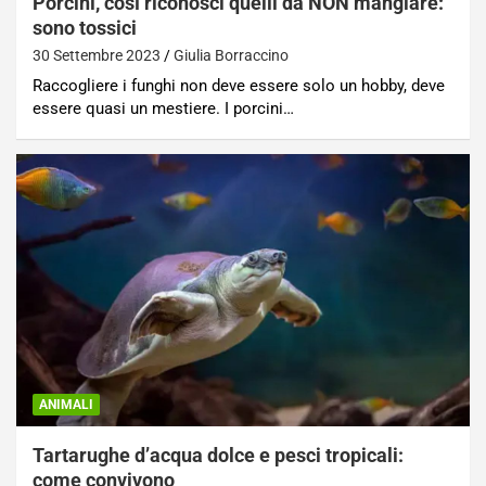
Porcini, così riconosci quelli da NON mangiare:
sono tossici
30 Settembre 2023
Giulia Borraccino
Raccogliere i funghi non deve essere solo un hobby, deve
essere quasi un mestiere. I porcini…
ANIMALI
Tartarughe d’acqua dolce e pesci tropicali:
come convivono