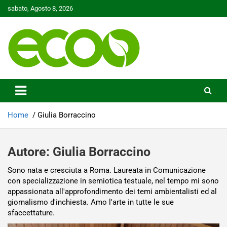
Skip
sabato, Agosto 8, 2026
to
content
Tutelare il nostro Pianeta è la nostra priorità
Ecoo.it
Home
Giulia Borraccino
Autore:
Giulia Borraccino
Sono nata e cresciuta a Roma. Laureata in Comunicazione
con specializzazione in semiotica testuale, nel tempo mi sono
appassionata all'approfondimento dei temi ambientalisti ed al
giornalismo d'inchiesta. Amo l'arte in tutte le sue
sfaccettature.