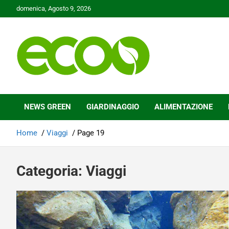
Skip
domenica, Agosto 9, 2026
to
content
Tutelare il nostro Pianeta è la nostra priorità
Ecoo.it
NEWS GREEN
GIARDINAGGIO
ALIMENTAZIONE
Home
Viaggi
Page 19
Categoria:
Viaggi