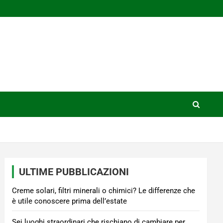
ULTIME PUBBLICAZIONI
Creme solari, filtri minerali o chimici? Le differenze che
è utile conoscere prima dell’estate
Sei luoghi straordinari che rischiano di cambiare per