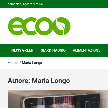
Skip
domenica, Agosto 9, 2026
to
content
Tutelare il nostro Pianeta è la nostra priorità
Ecoo.it
NEWS GREEN
GIARDINAGGIO
ALIMENTAZIONE
Home
Maria Longo
Autore:
Maria Longo