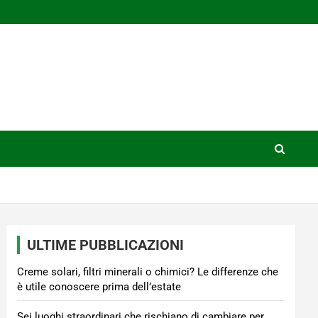
ULTIME PUBBLICAZIONI
Creme solari, filtri minerali o chimici? Le differenze che
è utile conoscere prima dell’estate
Sei luoghi straordinari che rischiano di cambiare per