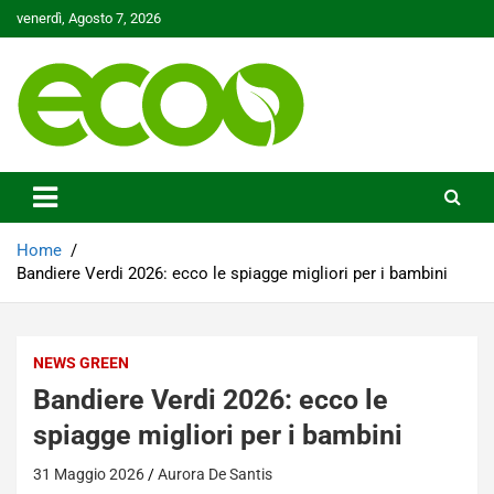
Skip
venerdì, Agosto 7, 2026
to
content
Tutelare il nostro Pianeta è la nostra priorità
Ecoo.it
Home
Bandiere Verdi 2026: ecco le spiagge migliori per i bambini
NEWS GREEN
Bandiere Verdi 2026: ecco le
spiagge migliori per i bambini
31 Maggio 2026
Aurora De Santis