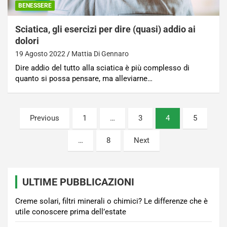
BENESSERE
Sciatica, gli esercizi per dire (quasi) addio ai
dolori
19 Agosto 2022
Mattia Di Gennaro
Dire addio del tutto alla sciatica è più complesso di
quanto si possa pensare, ma alleviarne…
Paginazione
Previous
1
…
3
4
5
degli
…
8
Next
articoli
ULTIME PUBBLICAZIONI
Creme solari, filtri minerali o chimici? Le differenze che è
utile conoscere prima dell’estate