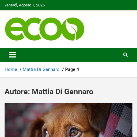
Skip
venerdì, Agosto 7, 2026
to
content
Tutelare il nostro Pianeta è la nostra priorità
Ecoo.it
Home
Mattia Di Gennaro
Page 4
Autore:
Mattia Di Gennaro