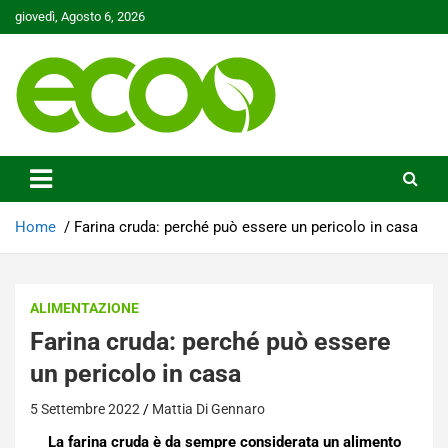
Skip
giovedì, Agosto 6, 2026
to
content
Tutelare il nostro Pianeta è la nostra priorità
Ecoo.it
Home
Farina cruda: perché può essere un pericolo in casa
ALIMENTAZIONE
Farina cruda: perché può essere
un pericolo in casa
5 Settembre 2022
Mattia Di Gennaro
La farina cruda è da sempre considerata un alimento