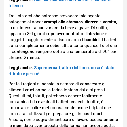
l’elenco
Tra i sintomi che potrebbe provocare tale agente
patogeno ci sono:
crampi allo stomaco
,
diarrea
e
vomito
,
la cui intensità può variare da lieve a grave. Di solito,
appaiono 3-4 giorni dopo aver contratto l’
infezione
e i
soggetti maggiormente a rischio sono i
bambini
. I batteri
sono completamente debellati soltanto quando i cibi che
li contengono vengono cotti a una temperatura di 70° per
almeno 2 minuti.
Leggi anche:
Supermercati, altro richiamo: cosa è stato
ritirato e perché
Per tali ragioni si consiglia sempre di conservare gli
alimenti crudi come la farina lontano dai cibi pronti.
Quest’ultimi, infatti, potrebbero essere facilmente
contaminati da eventuali batteri presenti. Inoltre, è
importante pulire meticolosamente anche i ripiani che
sono stati utilizzati per preparare gli impasti crudi.
Ancora, non bisogna dimenticare di
lavare
accuratamente
le
mani
dopo aver toccato della farina non ancora cotta.