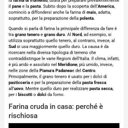
la
farina di frumento
, usata per preparare prevalentemente
il
pane
e la
pasta
. Subito dopo la scoperta dell’
America
,
cominciò a diffondersi anche la farina di
mais
, adatta,
soprattutto, per la preparazione della
polenta
.
Quando si parla di farina la principale differenza da fare è
tra
grano
tenero
e
grano
duro
. Al
Nord
, ad esempio, si
utilizza soprattutto quello tenero, al contrario, invece, al
Sud
si usa maggiormente quello duro. La causa è da
ricercare nella diversa tipologia di terreno che
contraddistingue le varie Regioni dell’Italia. Il clima, infatti,
è più arido e assolato nel
Meridione
; più umido, invece,
nelle zone della
Pianura
Padanea
e del
Centro
.
Principalmente, il grano tenero è usato per i dolci di
pasticceria
e per la preparazione della
pasta
fresca
all’
uovo
. Mentre quello duro per realizzare
pasta
secca
,
per i
biscotti
o
dolci
da forno.
Farina cruda in casa: perché è
rischiosa