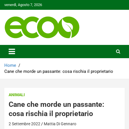
Skip
venerdì, Agosto 7, 2026
to
content
Tutelare il nostro Pianeta è la nostra priorità
Ecoo.it
Home
Cane che morde un passante: cosa rischia il proprietario
ANIMALI
Cane che morde un passante:
cosa rischia il proprietario
2 Settembre 2022
Mattia Di Gennaro