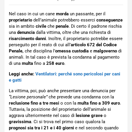
Nel caso in cui un cane
morda
un passante, per il
proprietario
dell’animale potrebbero esserci
conseguenze
sia in ambito
civile
che
penale
. Di certo il padrone rischia
una
denuncia
dalla vittima, oltre che una richiesta di
risarcimento
danni
. Inoltre, il proprietario potrebbe essere
perseguito per il reato di cui all’
articolo 672 del Codice
Penale,
che disciplina l’
omessa custodia
e
malgoverno
di
animali. In tal caso è prevista la condanna al pagamento
di una
multa
fino a
258 euro
.
Leggi anche:
Ventilatori: perché sono pericolosi per cani
e gatti
La vittima, poi, può anche presentare una denuncia per
“Lesione personale”
che prevede una condanna con la
reclusione fino a tre mesi
o con la
multa fino a 309 euro
.
Tuttavia, la posizione del proprietario dell’animale si
aggrava ulteriormente nel caso di
lesione grave
o
gravissima
. Ci si trova nel primo caso qualora la
prognosi sia tra i 21 e i 40 giorni
e nel secondo quando