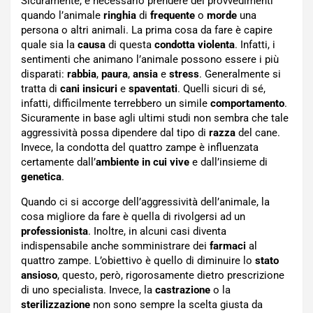
Sicuramente, è necessario prendere dei provvedimenti
quando l’animale
ringhia
di
frequente
o
morde
una
persona o altri animali. La prima cosa da fare è capire
quale sia la
causa
di questa
condotta
violenta
. Infatti, i
sentimenti che animano l’animale possono essere i più
disparati:
rabbia
,
paura
,
ansia
e
stress
. Generalmente si
tratta di
cani
insicuri
e
spaventati
. Quelli sicuri di sé,
infatti, difficilmente terrebbero un simile
comportamento
.
Sicuramente in base agli ultimi studi non sembra che tale
aggressività possa dipendere dal tipo di
razza
del cane.
Invece, la condotta del quattro zampe è influenzata
certamente dall’
ambiente in cui vive
e dall’insieme di
genetica
.
Quando ci si accorge dell’aggressività dell’animale, la
cosa migliore da fare è quella di rivolgersi ad un
professionista
. Inoltre, in alcuni casi diventa
indispensabile anche somministrare dei
farmaci
al
quattro zampe. L’obiettivo è quello di diminuire lo
stato
ansioso
, questo, però, rigorosamente dietro prescrizione
di uno specialista. Invece, la
castrazione
o la
sterilizzazione
non sono sempre la scelta giusta da