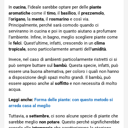
In
cucina
, l’ideale sarebbe optare per delle
piante
aromatiche
come il
timo
, il
basilico
, il
prezzemolo
,
l’
origano
, la
menta
, il
rosmarino
e così via.
Principalmente, perché sarà comodo quando ci
serviranno in cucina e poi in quanto aiutano a profumare
l’ambiente.
Infine, in bagno, meglio scegliere piante come
le
felci
. Quest’ultime, infatti, crescendo in un
clima
tropicale
, sono particolarmente amanti dell’
umidità
.
Invece, nel caso di ambienti particolarmente ristretti ci si
può sempre buttare sul
bambù
. Questa specie, infatti, può
essere una buona alternativa, per coloro i quali non hanno
a disposizione degli spazi molto grandi. Il bambù, può
essere appeso anche al
soffitto
e non necessita di molto
acqua.
Leggi anche:
Forma delle piante: con questo metodo si
arreda casa al meglio
Tuttavia, a
settembre
, ci sono alcune specie di piante che
sarebbe meglio
non potare
. Questo perché significherebbe