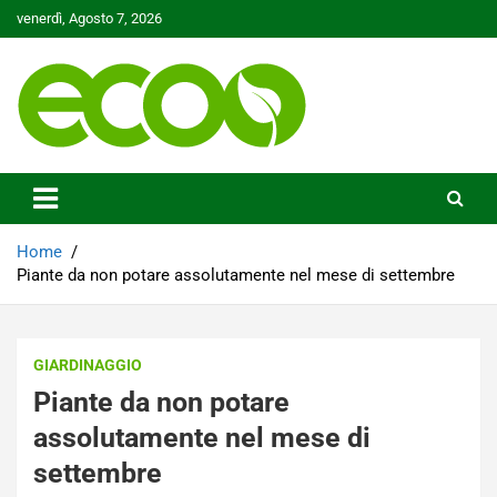
Skip
venerdì, Agosto 7, 2026
to
content
Tutelare il nostro Pianeta è la nostra priorità
Ecoo.it
Home
Piante da non potare assolutamente nel mese di settembre
GIARDINAGGIO
Piante da non potare
assolutamente nel mese di
settembre