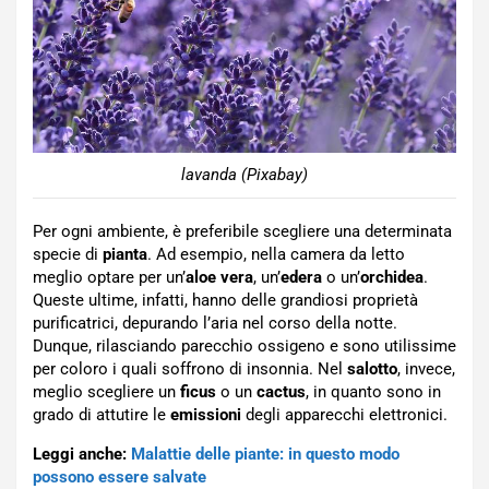
lavanda (Pixabay)
Per ogni ambiente, è preferibile scegliere una determinata
specie di
pianta
. Ad esempio, nella camera da letto
meglio optare per un’
aloe vera
, un’
edera
o un’
orchidea
.
Queste ultime, infatti, hanno delle grandiosi proprietà
purificatrici, depurando l’aria nel corso della notte.
Dunque, rilasciando parecchio ossigeno e sono utilissime
per coloro i quali soffrono di insonnia. Nel
salotto
, invece,
meglio scegliere un
ficus
o un
cactus
, in quanto sono in
grado di attutire le
emissioni
degli apparecchi elettronici.
Leggi anche:
Malattie delle piante: in questo modo
possono essere salvate