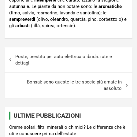
esporle alle
intemperie
che caratterizzano la stagione
autunnale. Le piante da non potare sono:
le
aromatiche
(timo, salvia, rosmarino, lavanda e santolina);
le
sempreverdi
(olivo, oleandro, quercia, pino, corbezzolo) e
gli
arbusti
(lillà, spirea, ortensie).
Navigazione
Poste, prestito per auto elettrica o ibrida: rate e
articoli
dettagli
Bonsai: sono queste le tre specie più amate in
assoluto
ULTIME PUBBLICAZIONI
Creme solari, filtri minerali o chimici? Le differenze che è
utile conoscere prima dell’estate