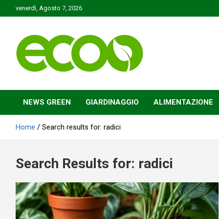
Skip
venerdì, Agosto 7, 2026
to
content
Tutelare il nostro Pianeta è la nostra priorità
Ecoo.it
NEWS GREEN
GIARDINAGGIO
ALIMENTAZIONE
Home
Search results for: radici
Search Results for:
radici