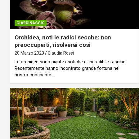
GIARDINAGGIO
Orchidea, noti le radici secche: non
preoccuparti, risolverai così
20 Marzo 2023
Claudia Rossi
Le orchidee sono piante esotiche di incredibile fascino.
Recentemente hanno incontrato grande fortuna nel
nostro continente.…