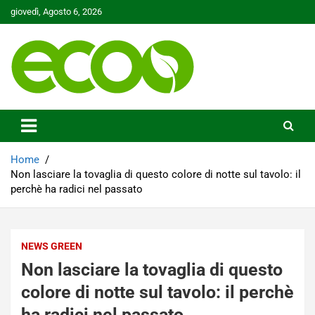
Skip
giovedì, Agosto 6, 2026
to
content
Tutelare il nostro Pianeta è la nostra priorità
Ecoo.it
Home
Non lasciare la tovaglia di questo colore di notte sul tavolo: il
perchè ha radici nel passato
NEWS GREEN
Non lasciare la tovaglia di questo
colore di notte sul tavolo: il perchè
ha radici nel passato