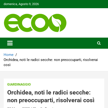
Skip
domenica, Agosto 9, 2026
to
content
Tutelare il nostro Pianeta è la nostra priorità
Ecoo.it
Home
Orchidea, noti le radici secche: non preoccuparti, risolverai
così
GIARDINAGGIO
Orchidea, noti le radici secche:
non preoccuparti, risolverai così