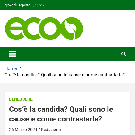
Skip
giovedì, Agosto 6, 2026
to
content
Tutelare il nostro Pianeta è la nostra priorità
Ecoo.it
Home
Cos’è la candida? Quali sono le cause e come contrastarla?
BENESSERE
Cos’è la candida? Quali sono le
cause e come contrastarla?
26 Marzo 2024
Redazione