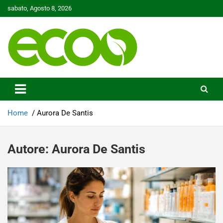
Skip
sabato, Agosto 8, 2026
to
content
Tutelare il nostro Pianeta è la nostra priorità
Ecoo.it
Home
Aurora De Santis
Autore:
Aurora De Santis