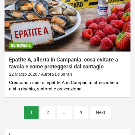
BENESSERE
Epatite A, allerta in Campania: cosa evitare a
tavola e come proteggersi dal contagio
22 Marzo 2026
Aurora De Santis
Crescono i casi di epatite A in Campania: attenzione a
cibi a rischio, sintomi e prevenzione…
Paginazione
1
2
…
4
Next
degli
articoli