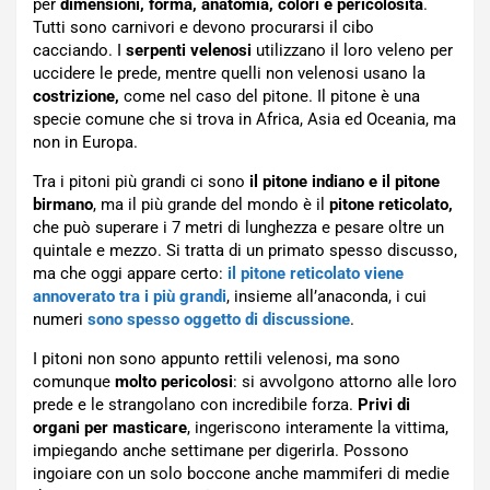
per
dimensioni, forma, anatomia, colori e pericolosità
.
Tutti sono carnivori e devono procurarsi il cibo
cacciando. I
serpenti velenosi
utilizzano il loro veleno per
uccidere le prede, mentre quelli non velenosi usano la
costrizione,
come nel caso del pitone. Il pitone è una
specie comune che si trova in Africa, Asia ed Oceania, ma
non in Europa.
Tra i pitoni più grandi ci sono
il pitone indiano e il pitone
birmano
, ma il più grande del mondo è il
pitone reticolato,
che può superare i 7 metri di lunghezza e pesare oltre un
quintale e mezzo. Si tratta di un primato spesso discusso,
ma che oggi appare certo:
il pitone reticolato viene
annoverato tra i più grandi
, insieme all’anaconda, i cui
numeri
sono spesso oggetto di discussione
.
I pitoni non sono appunto rettili velenosi, ma sono
comunque
molto pericolosi
: si avvolgono attorno alle loro
prede e le strangolano con incredibile forza.
Privi di
organi per masticare
, ingeriscono interamente la vittima,
impiegando anche settimane per digerirla. Possono
ingoiare con un solo boccone anche mammiferi di medie