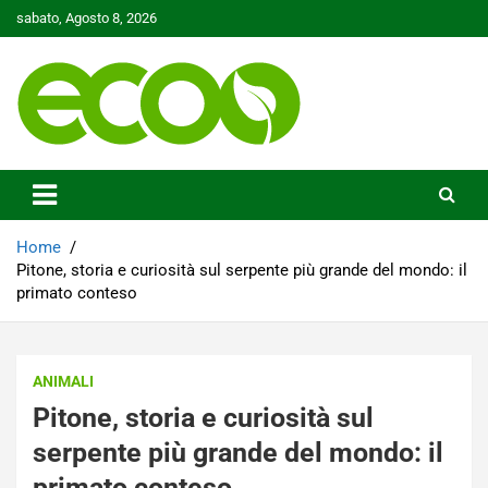
Skip
sabato, Agosto 8, 2026
to
content
Tutelare il nostro Pianeta è la nostra priorità
Ecoo.it
Home
Pitone, storia e curiosità sul serpente più grande del mondo: il
primato conteso
ANIMALI
Pitone, storia e curiosità sul
serpente più grande del mondo: il
primato conteso