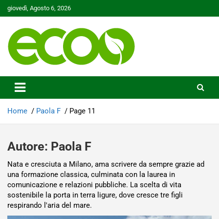
Skip
giovedì, Agosto 6, 2026
to
content
Tutelare il nostro Pianeta è la nostra priorità
Ecoo.it
Home
Paola F
Page 11
Autore:
Paola F
Nata e cresciuta a Milano, ama scrivere da sempre grazie ad
una formazione classica, culminata con la laurea in
comunicazione e relazioni pubbliche. La scelta di vita
sostenibile la porta in terra ligure, dove cresce tre figli
respirando l'aria del mare.