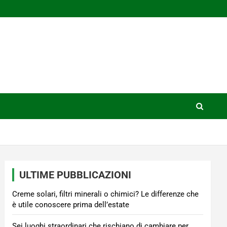
ULTIME PUBBLICAZIONI
Creme solari, filtri minerali o chimici? Le differenze che
è utile conoscere prima dell’estate
Sei luoghi straordinari che rischiano di cambiare per