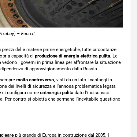
Pixabay) – Ecoo.it
ei prezzi delle materie prime energetiche, tutte circostanze
ropria capacità di
produzione di energia elettrica pulita
. Le
e vedono i governi in prima linea per affrontare la situazione
 la dipendenza di approvvigionamento dalla Russia.
 sempre
molto controverso,
visti da un lato i vantaggi in
one dei livelli di sicurezza e l’annosa problematica legata
re si configura come
un’energia pulita
dato l’indiscusso
ra. Per contro si obietta che permane l’inevitabile questione
ucleare
più grande di Europa in costruzione dal 2005. I