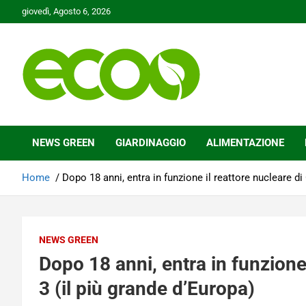
Skip
giovedì, Agosto 6, 2026
to
content
Tutelare il nostro Pianeta è la nostra priorità
Ecoo.it
NEWS GREEN
GIARDINAGGIO
ALIMENTAZIONE
Home
Dopo 18 anni, entra in funzione il reattore nucleare di 
NEWS GREEN
Dopo 18 anni, entra in funzione 
3 (il più grande d’Europa)