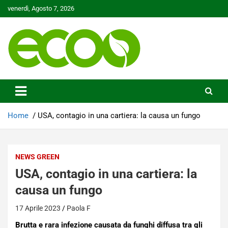
Skip
venerdì, Agosto 7, 2026
to
content
Tutelare il nostro Pianeta è la nostra priorità
Ecoo.it
Home
USA, contagio in una cartiera: la causa un fungo
NEWS GREEN
USA, contagio in una cartiera: la
causa un fungo
17 Aprile 2023
Paola F
Brutta e rara infezione causata da funghi diffusa tra gli