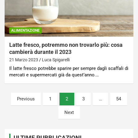
ALIMENTAZIONE
Latte fresco, potremmo non trovarlo più: cosa
cambierà durante il 2023
21 Marzo 2023
Luca Spigarelli
Il latte fresco potrebbe sparire per sempre dagli scaffali di
mercati e supermercati già da quest’anno.…
Paginazione
Previous
1
2
3
…
54
degli
Next
articoli
ULTIME PUBBLICAZIONI