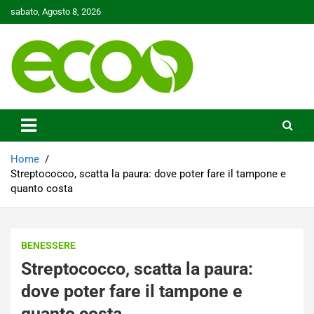
Skip
sabato, Agosto 8, 2026
to
content
Tutelare il nostro Pianeta è la nostra priorità
Ecoo.it
Home
Streptococco, scatta la paura: dove poter fare il tampone e
quanto costa
BENESSERE
Streptococco, scatta la paura:
dove poter fare il tampone e
quanto costa