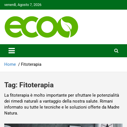
Skip
venerdì, Agosto 7, 2026
to
content
Tutelare il nostro Pianeta è la nostra priorità
Ecoo.it
Home
Fitoterapia
Tag:
Fitoterapia
La fitoterapia è molto importante per sfruttare le potenzialità
dei rimedi naturali a vantaggio della nostra salute. Rimani
informato su tutte le tecniche e le soluzioni offerte da Madre
Natura.