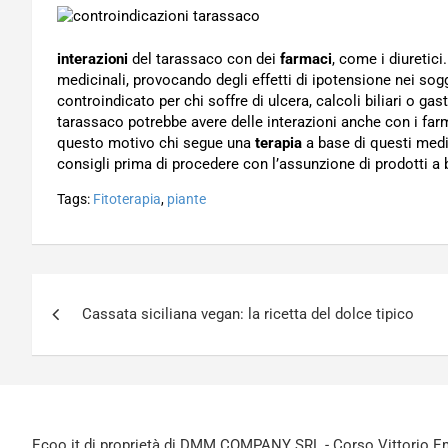
interazioni
del tarassaco con dei
farmaci
, come i diuretici
medicinali, provocando degli effetti di ipotensione nei sogg
controindicato per chi soffre di ulcera, calcoli biliari o gast
tarassaco potrebbe avere delle interazioni anche con i fa
questo motivo chi segue una
terapia
a base di questi medic
consigli prima di procedere con l’assunzione di prodotti a 
Tags:
Fitoterapia
,
piante
Navigazione
Cassata siciliana vegan: la ricetta del dolce tipico
articoli
Ecoo.it di proprietà di DMM COMPANY SRL - Corso Vittorio Ema