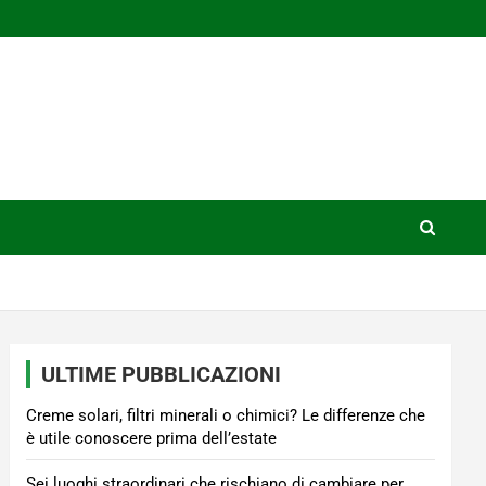
ULTIME PUBBLICAZIONI
Creme solari, filtri minerali o chimici? Le differenze che
è utile conoscere prima dell’estate
Sei luoghi straordinari che rischiano di cambiare per