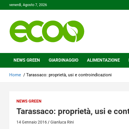
Skip
venerdì, Agosto 7, 2026
to
content
Tutelare il nostro Pianeta è la nostra priorità
Ecoo.it
NEWS GREEN
GIARDINAGGIO
ALIMENTAZIONE
Home
Tarassaco: proprietà, usi e controindicazioni
NEWS GREEN
Tarassaco: proprietà, usi e con
14 Gennaio 2016
Gianluca Rini