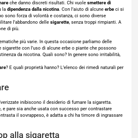
mare
che danno discreti risultati. Chi vuole
smettere di
ù la
dipendenza dalla nicotina
. Con l’aiuto di alcune
erbe
ci si
opo sono forza di volontà e costanza, ci sono diverse
ilitare l’abbandono delle
sigarette
, senza troppi rimpianti. A
ne di più.
lematiche più varie. In questa occasione parliamo delle
le sigarette con l’uso di alcune erbe o piante che possono
astinenza da nicotina. Quali sono? In genere sono irritabilità,
are
? E quali proprietà hanno? L’elenco dei rimedi naturali per
are
verizzate inibiscono il desiderio di fumare la sigaretta.
te, e pare sia anche usata con successo per contrastare
ntrasta il sovrappeso, è adatta a chi ha timore di ingrassare
op alla sigaretta