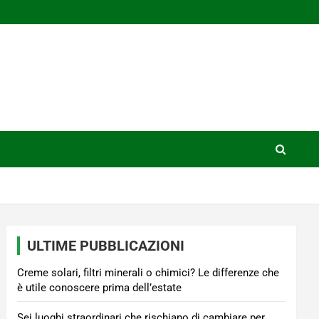
ULTIME PUBBLICAZIONI
Creme solari, filtri minerali o chimici? Le differenze che
è utile conoscere prima dell’estate
Sei luoghi straordinari che rischiano di cambiare per