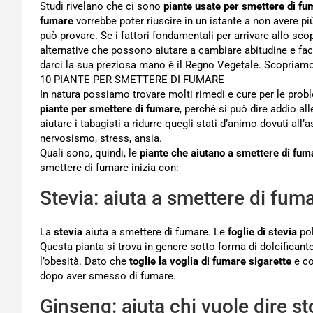
Studi rivelano che ci sono
piante usate per smettere di fu
fumare
vorrebbe poter riuscire in un istante a non avere pi
può provare. Se i fattori fondamentali per arrivare allo sc
alternative che possono aiutare a cambiare abitudine e fac
darci la sua preziosa mano è il Regno Vegetale. Scopriamo
10 PIANTE PER SMETTERE DI FUMARE
In natura possiamo trovare molti rimedi e cure per le prob
piante per smettere di fumare
, perché si può dire addio al
aiutare i tabagisti a ridurre quegli stati d’animo dovuti all’
nervosismo, stress, ansia.
Quali sono, quindi, le
piante che aiutano a smettere di fum
smettere di fumare inizia con:
Stevia: aiuta a smettere di fum
La
stevia
aiuta a smettere di fumare. Le
foglie di stevia
pol
Questa pianta si trova in genere sotto forma di dolcifican
l’obesità. Dato che
toglie la voglia di fumare sigarette
e co
dopo aver smesso di fumare.
Ginseng: aiuta chi vuole dire st