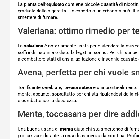
La pianta dell’
equiseto
contiene piccole quantità di nicotin
graduale dalla sigaretta. Un esperto o un erborista può illu
smettere di fumare.
Valeriana: ottimo rimedio per t
La
valeriana
è notoriamente usata per distendere la muscola
soffre di insonnia o disturbi legati al sonno. Per chi sta per
a combattere stati di ansia, agitazione e insonnia causate
Avena, perfetta per chi vuole s
Tonificante cerebrale, l’
avena sativa
è una pianta-alimento 
mente, appunto, soprattutto per chi sta ripulendosi dalla ni
e combattendo la debolezza.
Menta, toccasana per dire addi
Una buona tisana di
menta
aiuta chi sta smettendo di fuma
può arrivare durante la crisi di astinenza da nicotina. Profum