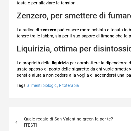
testa e per alleviare le tensioni.
Zenzero, per smettere di fumar
La radice di
zenzero
può essere mordicchiata e tenuta in bo
tenere tra le labbra, sia per il suo sapore di limone che fa 
Liquirizia, ottima per disintossi
Le proprietà della
liquirizia
per combattere la dipendenza dall
usate spesso al posto delle sigarette da chi vuole smettere 
sensi e aiuta a non cedere alla voglia di accendersi una ‘pag
Tags:
alimenti biologici
,
Fitoterapia
Navigazione
Quale regalo di San Valentino green fa per te?
articoli
[TEST]