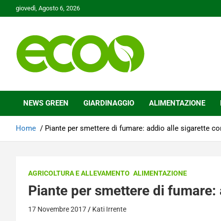
Skip
giovedì, Agosto 6, 2026
to
content
Tutelare il nostro Pianeta è la nostra priorità
Ecoo.it
NEWS GREEN
GIARDINAGGIO
ALIMENTAZIONE
Home
Piante per smettere di fumare: addio alle sigarette co
AGRICOLTURA E ALLEVAMENTO
ALIMENTAZIONE
Piante per smettere di fumare: 
17 Novembre 2017
Kati Irrente