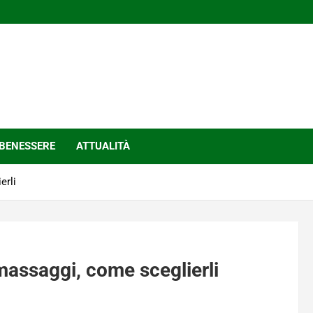
BENESSERE
ATTUALITÀ
erli
i massaggi, come sceglierli