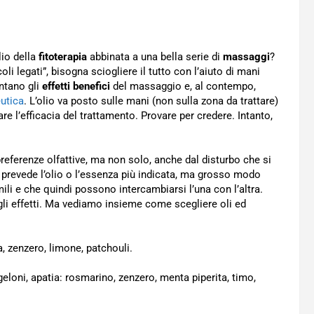
lio della
fitoterapia
abbinata a una bella serie di
massaggi
?
i legati”, bisogna sciogliere il tutto con l’aiuto di mani
ntano gli
effetti benefici
del massaggio e, al contempo,
eutica
. L’olio va posto sulle mani (non sulla zona da trattare)
re l’efficacia del trattamento. Provare per credere. Intanto,
preferenze olfattive, ma non solo, anche dal disturbo che si
prevede l’olio o l’essenza più indicata, ma grosso modo
i e che quindi possono intercambiarsi l’una con l’altra.
 gli effetti. Ma vediamo insieme come scegliere oli ed
a, zenzero, limone, patchouli.
 geloni, apatia: rosmarino, zenzero, menta piperita, timo,