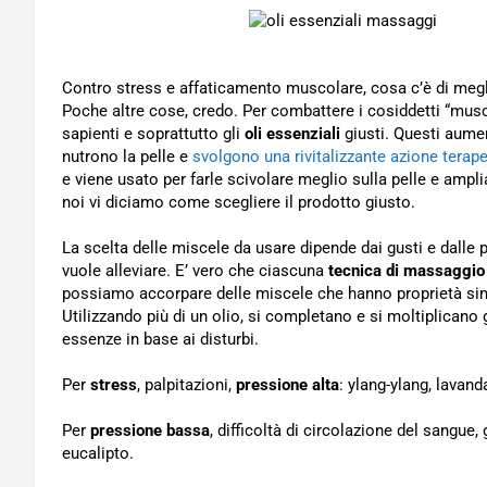
Contro stress e affaticamento muscolare, cosa c’è di meg
Poche altre cose, credo. Per combattere i cosiddetti “muscol
sapienti e soprattutto gli
oli essenziali
giusti. Questi aume
nutrono la pelle e
svolgono una rivitalizzante azione terap
e viene usato per farle scivolare meglio sulla pelle e amplia
noi vi diciamo come scegliere il prodotto giusto.
La scelta delle miscele da usare dipende dai gusti e dalle 
vuole alleviare. E’ vero che ciascuna
tecnica di massaggio
possiamo accorpare delle miscele che hanno proprietà simil
Utilizzando più di un olio, si completano e si moltiplicano
essenze in base ai disturbi.
Per
stress
, palpitazioni,
pressione alta
: ylang-ylang, lavand
Per
pressione bassa
, difficoltà di circolazione del sangue,
eucalipto.