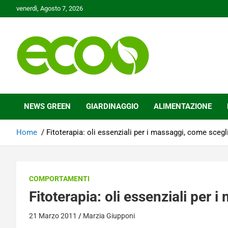
Skip
venerdì, Agosto 7, 2026
to
content
Tutelare il nostro Pianeta è la nostra priorità
Ecoo.it
NEWS GREEN
GIARDINAGGIO
ALIMENTAZIONE
Home
Fitoterapia: oli essenziali per i massaggi, come scegli
COMPORTAMENTI
Fitoterapia: oli essenziali per 
21 Marzo 2011
Marzia Giupponi