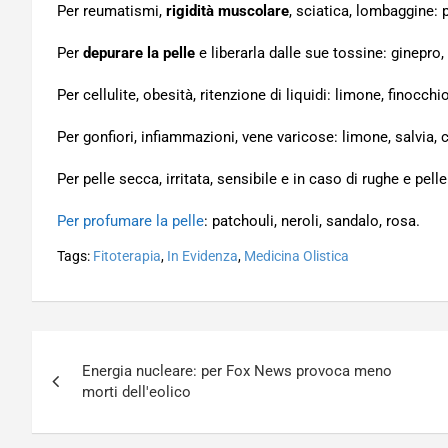
Per reumatismi,
rigidità muscolare
, sciatica, lombaggine:
Per
depurare la pelle
e liberarla dalle sue tossine: ginepro,
Per cellulite, obesità, ritenzione di liquidi: limone, finocchi
Per gonfiori, infiammazioni, vene varicose: limone, salvia, c
Per pelle secca, irritata, sensibile e in caso di rughe e pel
Per profumare la pelle
: patchouli, neroli, sandalo, rosa.
Tags:
Fitoterapia
,
In Evidenza
,
Medicina Olistica
Navigazione
Energia nucleare: per Fox News provoca meno
articoli
morti dell'eolico