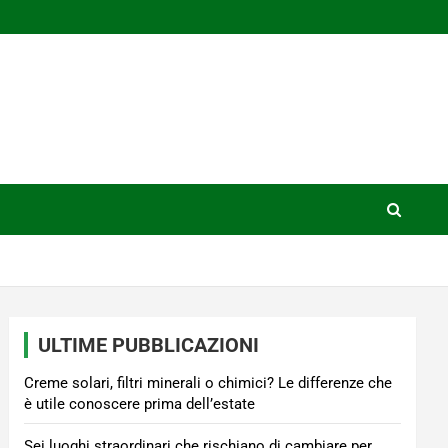
ULTIME PUBBLICAZIONI
Creme solari, filtri minerali o chimici? Le differenze che
è utile conoscere prima dell’estate
Sei luoghi straordinari che rischiano di cambiare per