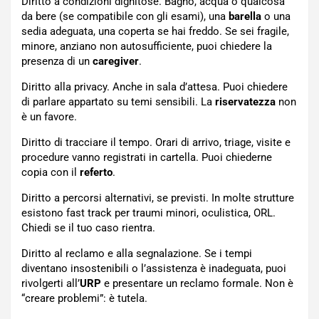
Diritto a condizioni dignitose. Bagno, acqua o qualcosa
da bere (se compatibile con gli esami), una
barella
o una
sedia adeguata, una coperta se hai freddo. Se sei fragile,
minore, anziano non autosufficiente, puoi chiedere la
presenza di un
caregiver
.
Diritto alla privacy. Anche in sala d’attesa. Puoi chiedere
di parlare appartato su temi sensibili. La
riservatezza
non
è un favore.
Diritto di tracciare il tempo. Orari di arrivo, triage, visite e
procedure vanno registrati in cartella. Puoi chiederne
copia con il
referto
.
Diritto a percorsi alternativi, se previsti. In molte strutture
esistono fast track per traumi minori, oculistica, ORL.
Chiedi se il tuo caso rientra.
Diritto al reclamo e alla segnalazione. Se i tempi
diventano insostenibili o l’assistenza è inadeguata, puoi
rivolgerti all’
URP
e presentare un reclamo formale. Non è
“creare problemi”: è tutela.