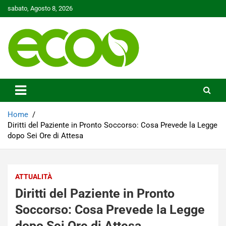
Skip
sabato, Agosto 8, 2026
to
content
Tutelare il nostro Pianeta è la nostra priorità
Ecoo.it
Home
Diritti del Paziente in Pronto Soccorso: Cosa Prevede la Legge
dopo Sei Ore di Attesa
ATTUALITÀ
Diritti del Paziente in Pronto
Soccorso: Cosa Prevede la Legge
dopo Sei Ore di Attesa