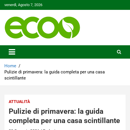
Skip
venerdì, Agosto 7, 2026
to
content
Tutelare il nostro Pianeta è la nostra priorità
Ecoo.it
Home
Pulizie di primavera: la guida completa per una casa
scintillante
ATTUALITÀ
Pulizie di primavera: la guida
completa per una casa scintillante