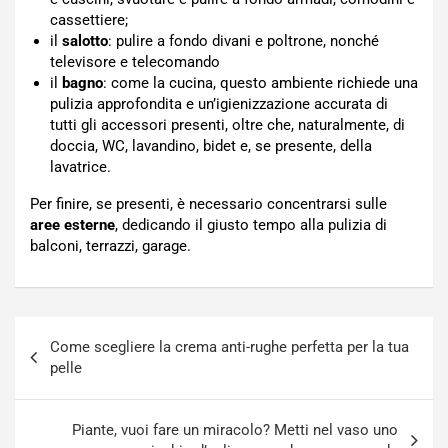
cassettiere;
il
salotto
: pulire a fondo divani e poltrone, nonché
televisore e telecomando
il
bagno
: come la cucina, questo ambiente richiede una
pulizia approfondita e un’igienizzazione accurata di
tutti gli accessori presenti, oltre che, naturalmente, di
doccia, WC, lavandino, bidet e, se presente, della
lavatrice.
Per finire, se presenti, è necessario concentrarsi sulle
aree esterne
, dedicando il giusto tempo alla pulizia di
balconi, terrazzi, garage.
Navigazione
Come scegliere la crema anti-rughe perfetta per la tua
articoli
pelle
Piante, vuoi fare un miracolo? Metti nel vaso uno