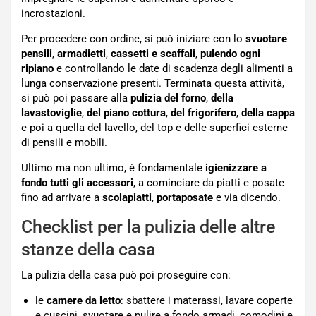
incrostazioni.
Per procedere con ordine, si può iniziare con lo
svuotare
pensili
,
armadietti
,
cassetti e scaffali
,
pulendo ogni
ripiano
e controllando le date di scadenza degli alimenti a
lunga conservazione presenti. Terminata questa attività,
si può poi passare alla
pulizia del forno
,
della
lavastoviglie
,
del piano cottura
,
del frigorifero
,
della cappa
e poi a quella del lavello, del top e delle superfici esterne
di pensili e mobili.
Ultimo ma non ultimo, è fondamentale
igienizzare a
fondo tutti gli accessori
, a cominciare da piatti e posate
fino ad arrivare a
scolapiatti
,
portaposate
e via dicendo.
Checklist per la pulizia delle altre
stanze della casa
La pulizia della casa può poi proseguire con:
le
camere da letto
: sbattere i materassi, lavare coperte
e cuscini, svuotare e pulire a fondo armadi, comodini e