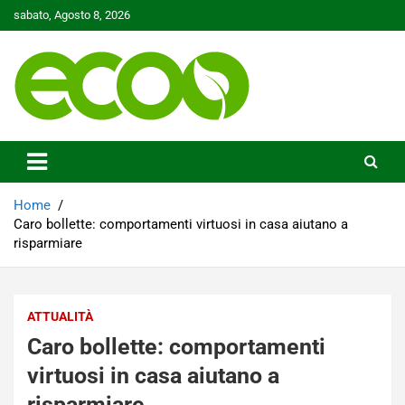
Skip
sabato, Agosto 8, 2026
to
content
Tutelare il nostro Pianeta è la nostra priorità
Ecoo.it
Home
Caro bollette: comportamenti virtuosi in casa aiutano a
risparmiare
ATTUALITÀ
Caro bollette: comportamenti
virtuosi in casa aiutano a
risparmiare