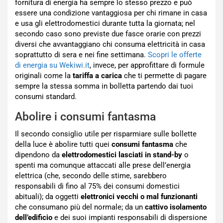
fornitura di energia ha sempre lo stesso prezzo e può
essere una condizione vantaggiosa per chi rimane in casa
e usa gli elettrodomestici durante tutta la giornata; nel
secondo caso sono previste due fasce orarie con prezzi
diversi che avvantaggiano chi consuma elettricità in casa
soprattutto di sera e nei fine settimana.
Scopri le offerte
di energia su Wekiwi.it
, invece, per approfittare di formule
originali come la
tariffa a carica
che ti permette di pagare
sempre la stessa somma in bolletta partendo dai tuoi
consumi standard.
Abolire i consumi fantasma
Il secondo consiglio utile per risparmiare sulle bollette
della luce è abolire tutti quei
consumi fantasma
che
dipendono da
elettrodomestici lasciati in stand-by
o
spenti ma comunque attaccati alle prese dell’energia
elettrica (che, secondo delle stime, sarebbero
responsabili di fino al 75% dei consumi domestici
abituali); da oggetti
elettronici vecchi o mal funzionanti
che consumano più del normale; da un
cattivo isolamento
dell’edificio
e dei suoi impianti responsabili di dispersione