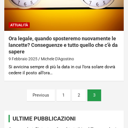
ATTUALITÀ
Ora legale, quando sposteremo nuovamente le
lancette? Conseguenze e tutto quello che c’è da
sapere
9 Febbraio 2025
Michele D'Agostino
Si avvicina sempre di più la data in cui l’ora solare dovrà
cedere il posto all’ora…
Paginazione
Previous
1
2
3
degli
articoli
ULTIME PUBBLICAZIONI