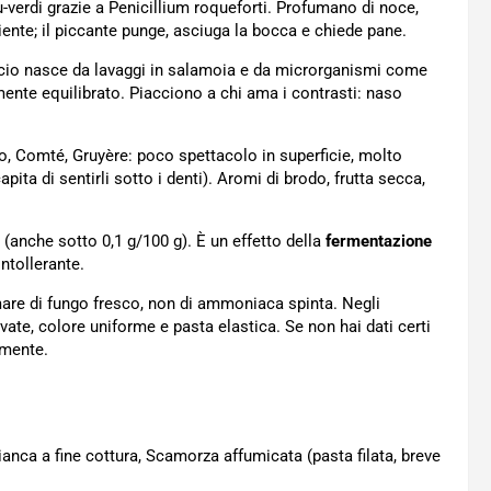
-verdi grazie a Penicillium roqueforti. Profumano di noce,
iente; il piccante punge, asciuga la bocca e chiede pane.
ncio nasce da lavaggi in salamoia e da microrganismi come
ente equilibrato. Piacciono a chi ama i contrasti: naso
, Comté, Gruyère: poco spettacolo in superficie, molto
apita di sentirli sotto i denti). Aromi di brodo, frutta secca,
(anche sotto 0,1 g/100 g). È un effetto della
fermentazione
intollerante.
re di fungo fresco, non di ammoniaca spinta. Negli
vate, colore uniforme e pasta elastica. Se non hai dati certi
 mente.
ianca a fine cottura, Scamorza affumicata (pasta filata, breve