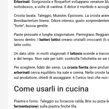
Erborinati
. Gorgonzola e Roquefort sviluppano venature blu
sottobosco, a volte di cantina. Il dolce è morbido e accogl
Crosta lavata. Taleggio, Munster, Époisses. La crosta ara
Brevibacterium linens. Odore intenso, gusto sorprendentem
“forte”, bocca gentile.
Paste pressate e lunghe stagionature. Parmigiano Reggiano
lavoro dentro. I
batteri lattici
creano cristalli croccanti (ti c
latte cotto.
Un dato utile: in molti stagionati il
lattosio
scende a tracce 
e del tempo. Non vale per tutti: controlla l’etichetta se sei 
Per scegliere, fidati dei sensi. La
crosta fiorita
deve profuma
erborinati
cerca equilibrio tra sale e crema. Nelle croste la
sul produttore, chiedi di assaggiare: è l’unico test che non
Come usarli in cucina
Piastra e forno. Taleggio su focaccia calda, Brie su pizza b
fermentazione
) sulla piastra finché fila.