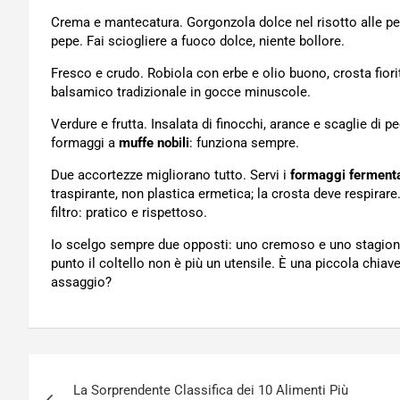
Crema e mantecatura. Gorgonzola dolce nel risotto alle pe
pepe. Fai sciogliere a fuoco dolce, niente bollore.
Fresco e crudo. Robiola con erbe e olio buono, crosta fior
balsamico tradizionale in gocce minuscole.
Verdure e frutta. Insalata di finocchi, arance e scaglie di p
formaggi a
muffe nobili
: funziona sempre.
Due accortezze migliorano tutto. Servi i
formaggi fermenta
traspirante, non plastica ermetica; la crosta deve respirare
filtro: pratico e rispettoso.
Io scelgo sempre due opposti: uno cremoso e uno stagionato
punto il coltello non è più un utensile. È una piccola chiav
assaggio?
Navigazione
La Sorprendente Classifica dei 10 Alimenti Più