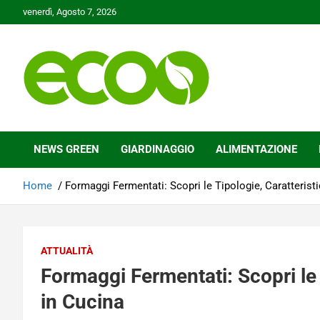
Skip
venerdì, Agosto 7, 2026
to
content
Tutelare il nostro Pianeta è la nostra priorità
Ecoo.it
NEWS GREEN
GIARDINAGGIO
ALIMENTAZIONE
Home
Formaggi Fermentati: Scopri le Tipologie, Caratterist
ATTUALITÀ
Formaggi Fermentati: Scopri le 
in Cucina