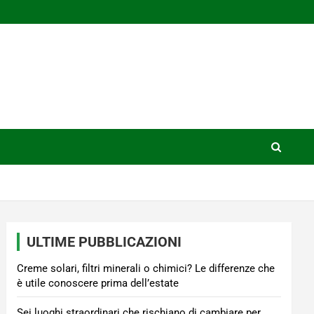
ULTIME PUBBLICAZIONI
Creme solari, filtri minerali o chimici? Le differenze che
è utile conoscere prima dell’estate
Sei luoghi straordinari che rischiano di cambiare per