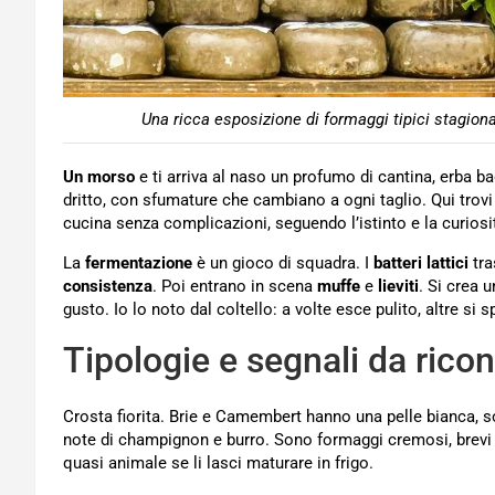
Una ricca esposizione di formaggi tipici stagiona
Un morso
e ti arriva al naso un profumo di cantina, erba b
dritto, con sfumature che cambiano a ogni taglio. Qui trovi 
cucina senza complicazioni, seguendo l’istinto e la curiosi
La
fermentazione
è un gioco di squadra. I
batteri lattici
tra
consistenza
. Poi entrano in scena
muffe
e
lieviti
. Si crea u
gusto. Io lo noto dal coltello: a volte esce pulito, altre si
Tipologie e segnali da rico
Crosta fiorita. Brie e Camembert hanno una pelle bianca, s
note di champignon e burro. Sono formaggi cremosi, brevi
quasi animale se li lasci maturare in frigo.