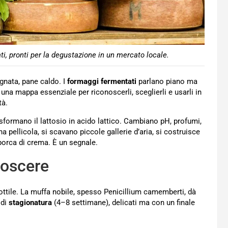
ti, pronti per la degustazione in un mercato locale.
agnata, pane caldo. I
formaggi fermentati
parlano piano ma
una mappa essenziale per riconoscerli, sceglierli e usarli in
tà.
sformano il lattosio in acido lattico. Cambiano pH, profumi,
na pellicola, si scavano piccole gallerie d’aria, si costruisce
 sporca di crema. È un segnale.
noscere
ottile. La muffa nobile, spesso Penicillium camemberti, dà
 di
stagionatura
(4–8 settimane), delicati ma con un finale