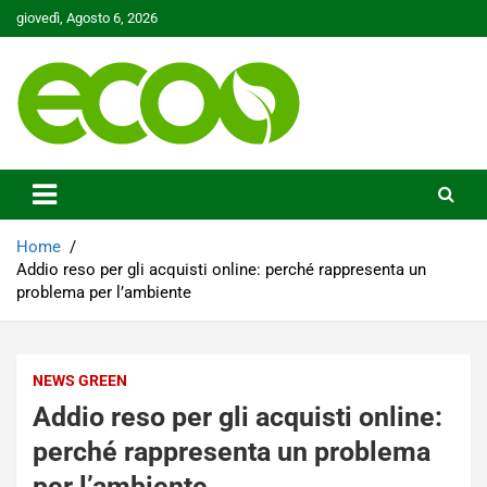
Skip
giovedì, Agosto 6, 2026
to
content
Tutelare il nostro Pianeta è la nostra priorità
Ecoo.it
Home
Addio reso per gli acquisti online: perché rappresenta un
problema per l’ambiente
NEWS GREEN
Addio reso per gli acquisti online:
perché rappresenta un problema
per l’ambiente