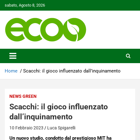
Skip
sabato, Agosto 8, 2026
to
content
Tutelare il nostro Pianeta è la nostra priorità
Ecoo.it
Home
Scacchi: il gioco influenzato dall’inquinamento
NEWS GREEN
Scacchi: il gioco influenzato
dall’inquinamento
10 Febbraio 2023
Luca Spigarelli
Un nuovo studio, condotto dal prestigioso MIT ha