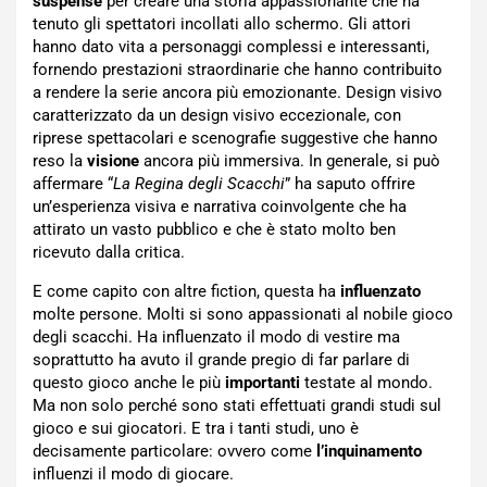
suspense
per creare una storia appassionante che ha
tenuto gli spettatori incollati allo schermo. Gli attori
hanno dato vita a personaggi complessi e interessanti,
fornendo prestazioni straordinarie che hanno contribuito
a rendere la serie ancora più emozionante. Design visivo
caratterizzato da un design visivo eccezionale, con
riprese spettacolari e scenografie suggestive che hanno
reso la
visione
ancora più immersiva. In generale, si può
affermare “
La Regina degli Scacchi
” ha saputo offrire
un’esperienza visiva e narrativa coinvolgente che ha
attirato un vasto pubblico e che è stato molto ben
ricevuto dalla critica.
E come capito con altre fiction, questa ha
influenzato
molte persone. Molti si sono appassionati al nobile gioco
degli scacchi. Ha influenzato il modo di vestire ma
soprattutto ha avuto il grande pregio di far parlare di
questo gioco anche le più
importanti
testate al mondo.
Ma non solo perché sono stati effettuati grandi studi sul
gioco e sui giocatori. E tra i tanti studi, uno è
decisamente particolare: ovvero come
l’inquinamento
influenzi il modo di giocare.