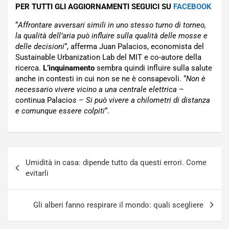
PER TUTTI GLI AGGIORNAMENTI SEGUICI SU
FACEBOOK
“
Affrontare avversari simili in uno stesso turno di torneo,
la qualità dell’aria può influire sulla qualità delle mosse e
delle decisioni
“, afferma Juan Palacios, economista del
Sustainable Urbanization Lab del MIT e co-autore della
ricerca.
L’inquinamento
sembra quindi influire sulla salute
anche in contesti in cui non se ne è consapevoli. “
Non è
necessario vivere vicino a una centrale elettrica
–
continua Palacio
s – Si può vivere a chilometri di distanza
e comunque essere colpiti
“.
Navigazione
Umidità in casa: dipende tutto da questi errori. Come
articoli
evitarli
Gli alberi fanno respirare il mondo: quali scegliere