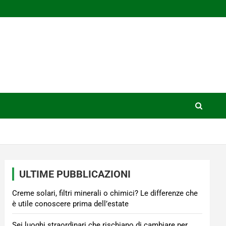
ULTIME PUBBLICAZIONI
Creme solari, filtri minerali o chimici? Le differenze che
è utile conoscere prima dell’estate
Sei luoghi straordinari che rischiano di cambiare per