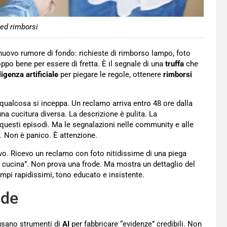
ted rimborsi
nuovo rumore di fondo: richieste di rimborso lampo, foto
oppo bene per essere di fretta. È il segnale di una
truffa
che
ligenza artificiale
per piegare le regole, ottenere
rimborsi
i qualcosa si inceppa. Un reclamo arriva entro 48 ore dalla
 cucitura diversa. La descrizione è pulita. La
 questi episodi. Ma le segnalazioni nelle community e alle
. Non è panico. È attenzione.
vo. Ricevo un reclamo con foto nitidissime di una piega
 in cucina”. Non prova una frode. Ma mostra un dettaglio del
mpi rapidissimi, tono educato e insistente.
ode
 usano strumenti di
AI
per fabbricare “evidenze” credibili. Non