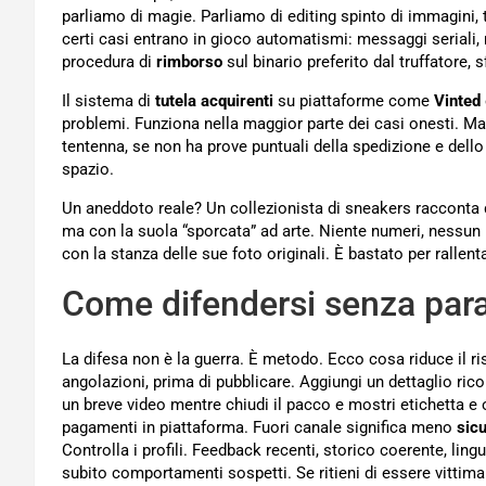
parliamo di magie. Parliamo di editing spinto di immagini, t
certi casi entrano in gioco automatismi: messaggi seriali, re
procedura di
rimborso
sul binario preferito dal truffatore, 
Il sistema di
tutela acquirenti
su piattaforme come
Vinted
problemi. Funziona nella maggior parte dei casi onesti. Ma 
tentenna, se non ha prove puntuali della spedizione e dello 
spazio.
Un aneddoto reale? Un collezionista di sneakers racconta d
ma con la suola “sporcata” ad arte. Niente numeri, nessun
con la stanza delle sue foto originali. È bastato per rallent
Come difendersi senza par
La difesa non è la guerra. È metodo. Ecco cosa riduce il ris
angolazioni, prima di pubblicare. Aggiungi un dettaglio rico
un breve video mentre chiudi il pacco e mostri etichetta e
pagamenti in piattaforma. Fuori canale significa meno
sic
Controlla i profili. Feedback recenti, storico coerente, ling
subito comportamenti sospetti. Se ritieni di essere vittima