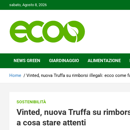
Skip
sabato, Agosto 8, 2026
to
content
Tutelare il nostro Pianeta è la nostra priorità
Ecoo.it
NEWS GREEN
GIARDINAGGIO
ALIMENTAZIONE
Home
Vinted, nuova Truffa su rimborsi illegali: ecco come f
SOSTENIBILITÀ
Vinted, nuova Truffa su rimbors
a cosa stare attenti