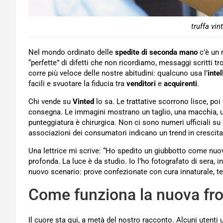
truffa vin
Nel mondo ordinato delle
spedite di seconda mano
c’è un 
“perfette” di difetti che non ricordiamo, messaggi scritti tr
corre più veloce delle nostre abitudini: qualcuno usa l’
intel
facili e svuotare la fiducia tra
venditori
e
acquirenti
.
Chi vende su
Vinted
lo sa. Le trattative scorrono lisce, po
consegna. Le immagini mostrano un taglio, una macchia, una
punteggiatura è chirurgica. Non ci sono numeri ufficiali su
associazioni dei consumatori indicano un trend in crescita
Una lettrice mi scrive: “Ho spedito un giubbotto come nuo
profonda. La luce è da studio. Io l’ho fotografato di sera,
nuovo scenario: prove confezionate con cura innaturale, te
Come funziona la nuova fr
Il cuore sta qui, a metà del nostro racconto. Alcuni utenti