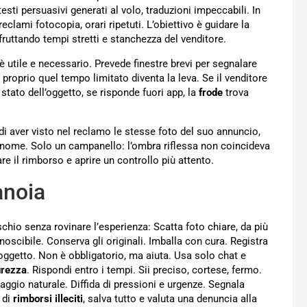
esti persuasivi generati al volo, traduzioni impeccabili. In
clami fotocopia, orari ripetuti. L’obiettivo è guidare la
sfruttando tempi stretti e stanchezza del venditore.
è utile e necessario. Prevede finestre brevi per segnalare
proprio quel tempo limitato diventa la leva. Se il venditore
stato dell’oggetto, se risponde fuori app, la
frode
trova
i aver visto nel reclamo le stesse foto del suo annuncio,
 nome. Solo un campanello: l’ombra riflessa non coincideva
are il rimborso e aprire un controllo più attento.
anoia
chio senza rovinare l’esperienza: Scatta foto chiare, da più
noscibile. Conserva gli originali. Imballa con cura. Registra
 oggetto. Non è obbligatorio, ma aiuta. Usa solo chat e
urezza
. Rispondi entro i tempi. Sii preciso, cortese, fermo.
uaggio naturale. Diffida di pressioni e urgenze. Segnala
 di
rimborsi illeciti
, salva tutto e valuta una denuncia alla