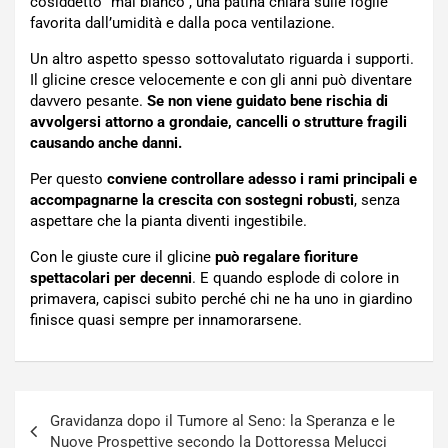
cosiddetto “mal bianco”, una patina chiara sulle foglie
favorita dall’umidità e dalla poca ventilazione.
Un altro aspetto spesso sottovalutato riguarda i supporti.
Il glicine cresce velocemente e con gli anni può diventare
davvero pesante.
Se non viene guidato bene rischia di
avvolgersi attorno a grondaie, cancelli o strutture fragili
causando anche danni.
Per questo
conviene controllare adesso i rami principali e
accompagnarne la crescita con sostegni robusti
, senza
aspettare che la pianta diventi ingestibile.
Con le giuste cure il glicine
può regalare fioriture
spettacolari per decenni
. E quando esplode di colore in
primavera, capisci subito perché chi ne ha uno in giardino
finisce quasi sempre per innamorarsene.
Navigazione
Gravidanza dopo il Tumore al Seno: la Speranza e le
articoli
Nuove Prospettive secondo la Dottoressa Melucci