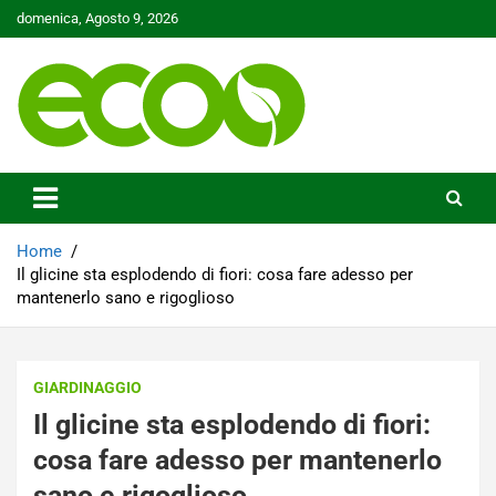
Skip
domenica, Agosto 9, 2026
to
content
Tutelare il nostro Pianeta è la nostra priorità
Ecoo.it
Home
Il glicine sta esplodendo di fiori: cosa fare adesso per
mantenerlo sano e rigoglioso
GIARDINAGGIO
Il glicine sta esplodendo di fiori:
cosa fare adesso per mantenerlo
sano e rigoglioso