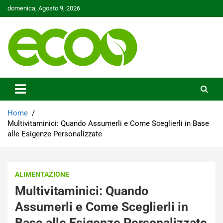
Skip
domenica, Agosto 9, 2026
to
content
Tutelare il nostro Pianeta è la nostra priorità
Ecoo.it
Home
Multivitaminici: Quando Assumerli e Come Sceglierli in Base
alle Esigenze Personalizzate
ALIMENTAZIONE
Multivitaminici: Quando
Assumerli e Come Sceglierli in
Base alle Esigenze Personalizzate