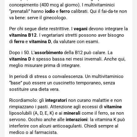
concepimento (400 mcg al giorno). I multivitaminici
“prenatali” hanno
iodio
e
ferro
calibrati. Qui il fai-da-te non
va bene: serve il ginecologo.
Per chi segue diete restrittive. I
vegani
devono integrare la
vitamina B12
. I vegetariani stretti possono aver bisogno
di
ferro
e
vitamina D
, da valutare con esami.
Dopo i 50. L’
assorbimento
della B12 può calare. La
vitamina D
è spesso bassa nei mesi invernali. Anche qui,
meglio misurare prima di integrare.
In periodi di stress o convalescenza. Un multivitaminico
“base” può essere un cuscinetto temporaneo, senza
sostituire una dieta vera.
Ricordiamolo: gli
integratori
non curano malattie e non
rimpiazzano i pasti. Attenzione agli eccessi di
vitamine
liposolubili (A, D, E, K) e ai
minerali
come il ferro, se non
servono. Occhio anche alle
interazioni
: la vitamina K può
interferire con alcuni anticoagulanti. Chiedi sempre al
medico o al farmacista.