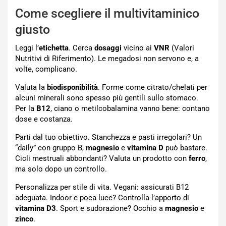
Come scegliere il multivitaminico
giusto
Leggi l’
etichetta
. Cerca
dosaggi
vicino ai
VNR
(Valori
Nutritivi di Riferimento). Le megadosi non servono e, a
volte, complicano.
Valuta la
biodisponibilità
. Forme come citrato/chelati per
alcuni minerali sono spesso più gentili sullo stomaco.
Per la
B12
, ciano o metilcobalamina vanno bene: contano
dose e costanza.
Parti dal tuo obiettivo. Stanchezza e pasti irregolari? Un
“daily” con gruppo B,
magnesio
e
vitamina D
può bastare.
Cicli mestruali abbondanti? Valuta un prodotto con
ferro
,
ma solo dopo un controllo.
Personalizza per stile di vita. Vegani: assicurati B12
adeguata. Indoor e poca luce? Controlla l’apporto di
vitamina D3
. Sport e sudorazione? Occhio a
magnesio
e
zinco
.